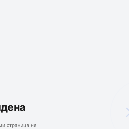
йдена
ми страница не