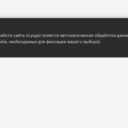
аботе сайта осуществляется автоматическая обработка данны
kie, необходимые для фиксации вашего выбора).
Компания
Контакты
8 (908) 916-31-35
О компании
ekat@autobody.ru
Контакты
г. Екатеринбург, ул
Каталог
Бархотская 2/2
Прайс-лист
Пн–Пт: 09:00–18:0