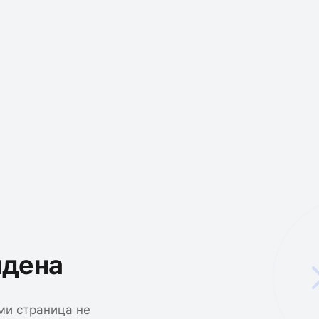
йдена
ми страница не