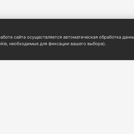
аботе сайта осуществляется автоматическая обработка данны
kie, необходимые для фиксации вашего выбора).
Компания
Контакты
8 (908) 916-31-35
О компании
ekat@autobody.ru
Контакты
г. Екатеринбург, ул
Каталог
Бархотская 2/2
Прайс-лист
Пн–Пт: 09:00–18:0