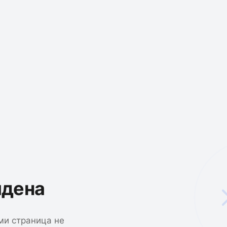
йдена
ми страница не