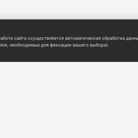
аботе сайта осуществляется автоматическая обработка данны
kie, необходимые для фиксации вашего выбора).
Компания
Контакты
8 (908) 916-31-35
О компании
ekat@autobody.ru
Контакты
г. Екатеринбург, ул
Каталог
Бархотская 2/2
Прайс-лист
Пн–Пт: 09:00–18:0