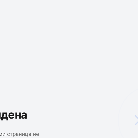
йдена
ми страница не