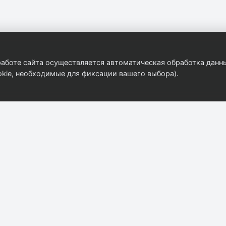
аботе сайта осуществляется автоматическая обработка данны
kie, необходимые для фиксации вашего выбора).
Компания
Контакты
8 (908) 916-31-35
О компании
ekat@autobody.ru
Контакты
г. Екатеринбург, ул
Каталог
Бархотская 2/2
Прайс-лист
Пн–Пт: 09:00–18:0