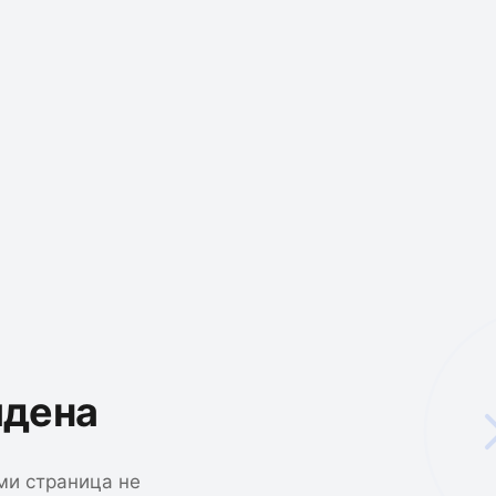
йдена
ми страница не