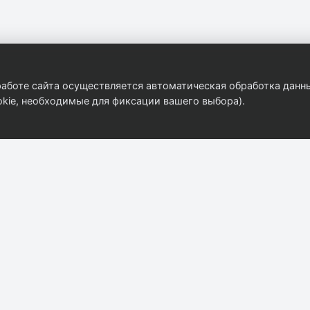
аботе сайта осуществляется автоматическая обработка данны
kie, необходимые для фиксации вашего выбора).
Компания
Контакты
8 (908) 916-31-35
О компании
ekat@autobody.ru
Контакты
г. Екатеринбург, ул
Каталог
Бархотская 2/2
Прайс-лист
Пн–Пт: 09:00–18:0