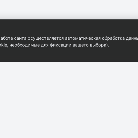
аботе сайта осуществляется автоматическая обработка данны
kie, необходимые для фиксации вашего выбора).
Компания
Контакты
8 (908) 916-31-35
О компании
ekat@autobody.ru
Контакты
г. Екатеринбург, ул
Каталог
Бархотская 2/2
Прайс-лист
Пн–Пт: 09:00–18:0