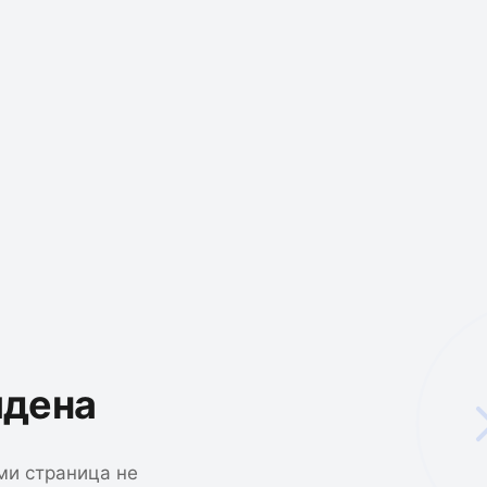
йдена
ми страница не